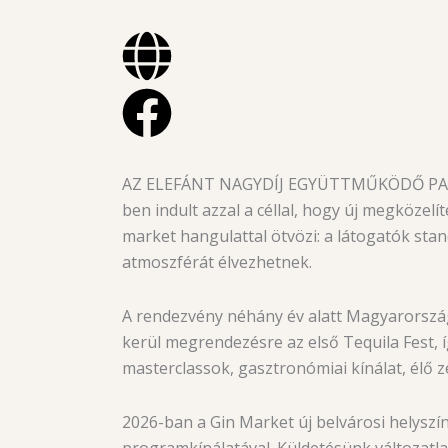
AZ ELEFÁNT NAGYDÍJ EGYÜTTMŰKÖDŐ PART
ben indult azzal a céllal, hogy új megköze
market hangulattal ötvözi: a látogatók sta
atmoszférát élvezhetnek.
A rendezvény néhány év alatt Magyarország
kerül megrendezésre az első Tequila Fest, 
masterclassok, gasztronómiai kínálat, élő ze
2026-ban a Gin Market új belvárosi helyszín
programkínálatával. Küldetésünk változatla