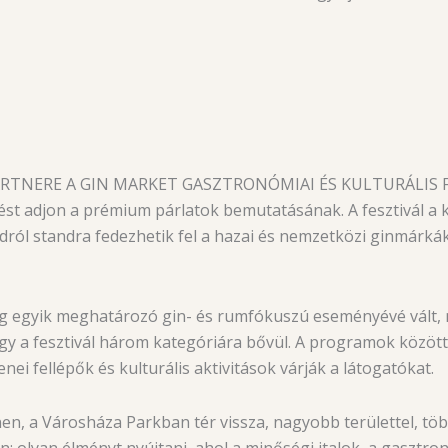
NERE A GIN MARKET GASZTRONÓMIAI ÉS KULTURÁLIS FESZ
lítést adjon a prémium párlatok bemutatásának. A fesztivál 
ndról standra fedezhetik fel a hazai és nemzetközi ginmárká
 egyik meghatározó gin- és rumfókuszú eseményévé vált, m
így a fesztivál három kategóriára bővül. A programok közö
nei fellépők és kulturális aktivitások várják a látogatókat.
en, a Városháza Parkban tér vissza, nagyobb területtel, több
n: olyan élményt nyújtani, ahol a minőségi italok, a gasztr