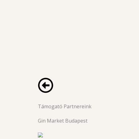
Skip
to
content
ELEFÁNT NAGYDÍJ
Támogató Partnereink
Gin Market Budapest