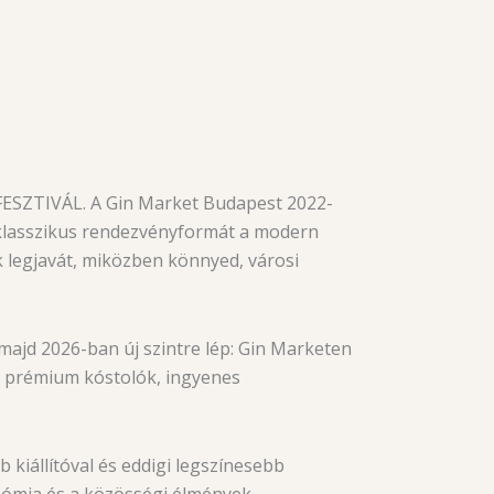
TIVÁL. A Gin Market Budapest 2022-
a klasszikus rendezvényformát a modern
k legjavát, miközben könnyed, városi
ajd 2026-ban új szintre lép: Gin Marketen
tt prémium kóstolók, ingyenes
 kiállítóval és eddigi legszínesebb
onómia és a közösségi élmények