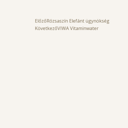
Előző
Rózsaszín Elefánt ügynökség
Következő
VIWA Vitaminwater