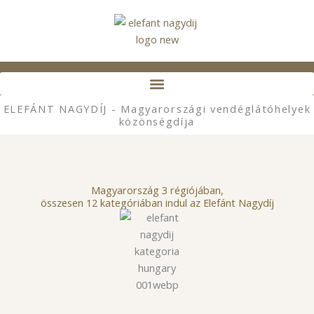
Skip
to
content
ELEFÁNT NAGYDÍJ - Magyarországi vendéglátóhelyek
közönségdíja
Magyarország 3 régiójában,
összesen 12 kategóriában indul az Elefánt Nagydíj