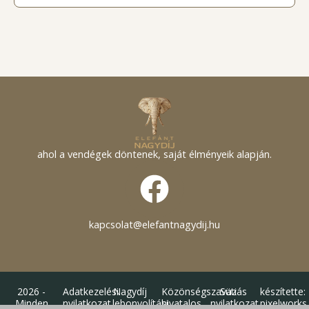
ahol a vendégek döntenek, saját élményeik alapján.
F
a
c
kapcsolat@elefantnagydij.hu
e
b
2026 -
Adatkezelési
Nagydíj
Közönségszavazás
Süti
készítette:
Minden
nyilatkozat
lebonyolítási
hivatalos
nyilatkozat
pixelworks