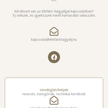
Kérdésed van az Elefánt Nagydíjjal kapcsolatban?
Írj nekünk, és igyekszünk minél hamarabb válaszolni.
kapcsolat@elefantnagydij.hu
F
a
c
e
b
o
o
Vendéglátóhelyek
nevezés, kategóriák, technikai kérdések
k