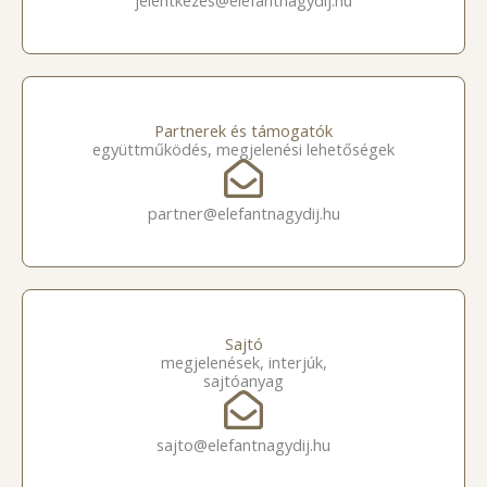
jelentkezes@elefantnagydij.hu
Partnerek és támogatók
együttműködés, megjelenési lehetőségek
partner@elefantnagydij.hu
Sajtó
megjelenések, interjúk,
sajtóanyag
sajto@elefantnagydij.hu