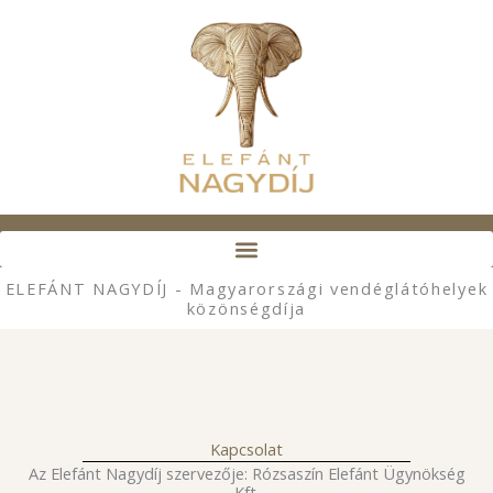
Skip
to
content
ELEFÁNT NAGYDÍJ - Magyarországi vendéglátóhelyek
közönségdíja
Kapcsolat
Az Elefánt Nagydíj szervezője: Rózsaszín Elefánt Ügynökség
Kft.