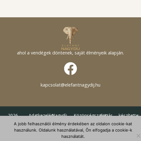
ahol a vendégek döntenek, saját élményeik alapján.
F
a
c
kapcsolat@elefantnagydij.hu
e
b
2026 -
Adatkezelési
Nagydíj
Közönségszavazás
Süti
készítette:
Minden
nyilatkozat
lebonyolítási
hivatalos
nyilatkozat
pixelworks
o
A jobb felhasználói élmény érdekében az oldalon cookie-kat
jog
szabályzata
szabályzata
használunk. Oldalunk használatával, Ön elfogadja a cookie-k
fenntartva
o
használatát.