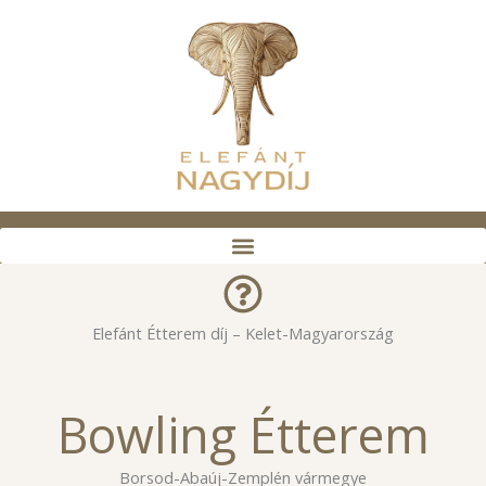
Skip
to
content
Elefánt Étterem díj – Kelet-Magyarország
Bowling Étterem
Borsod-Abaúj-Zemplén vármegye