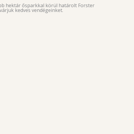
bb hektár ősparkkal körül határolt Forster
 várjuk kedves vendégeinket.