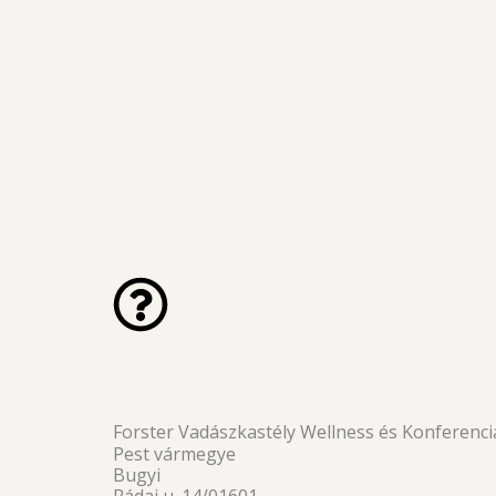
Skip
to
content
ELEFÁNT NAGYDÍJ
Forster Vadászkastély Wellness és Konferenci
Pest vármegye
Bugyi