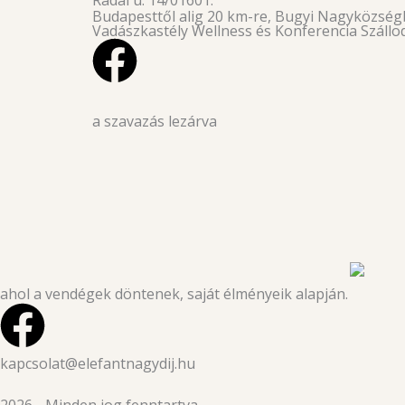
Rádai u. 14/01601.
Budapesttől alig 20 km-re, Bugyi Nagyközségbe
Vadászkastély Wellness és Konferencia Szállo
a szavazás lezárva
ahol a vendégek döntenek, saját élményeik alapján.
F
a
kapcsolat@elefantnagydij.hu