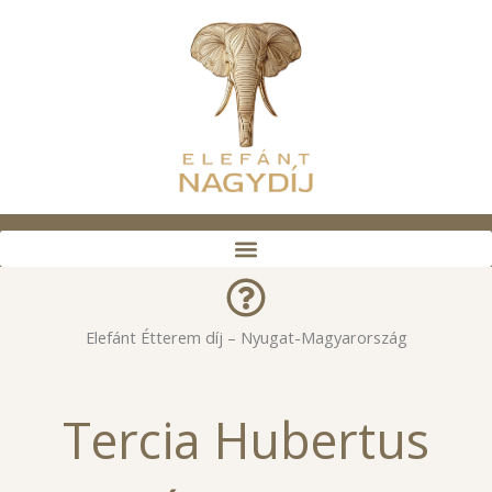
Skip
to
content
Elefánt Étterem díj – Nyugat-Magyarország
Tercia Hubertus